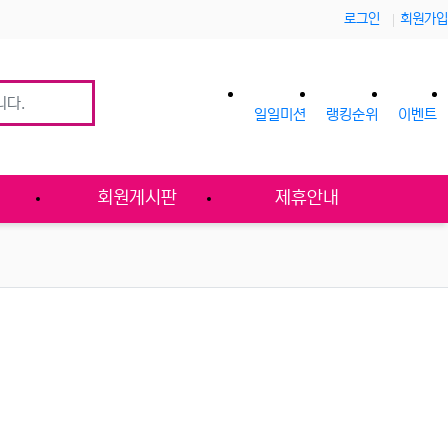
로그인
회원가입
일일미션
랭킹순위
이벤트
사
회원게시판
제휴안내