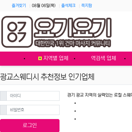
즐겨찾기
08월 06일(목)
출석체크
쪽지함
홈으로
지역별 업체
역검색 업체
광교스웨디시 추천정보 인기업체
필수
아이디
경기 광교 지역의 실력있는 로컬 스웨
필수
비밀번호
로그인