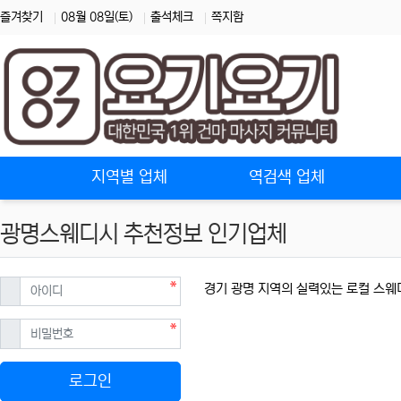
즐겨찾기
08월 08일(토)
출석체크
쪽지함
홈으로
지역별 업체
역검색 업체
광명스웨디시 추천정보 인기업체
필수
아이디
경기 광명 지역의 실력있는 로컬 스웨
필수
비밀번호
로그인
광명스웨디시 할인정보 인기