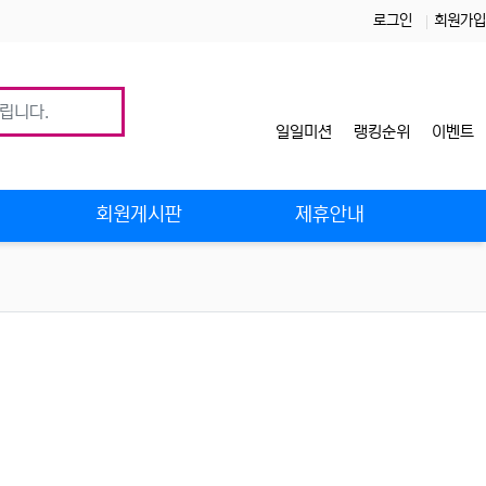
로그인
회원가입
일일미션
랭킹순위
이벤트
사
회원게시판
제휴안내