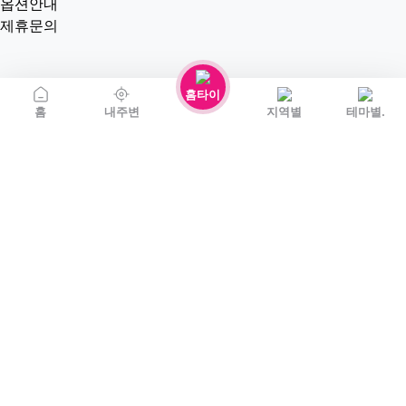
옵션안내
제휴문의
홈타이
홈
내주변
지역별
테마별.