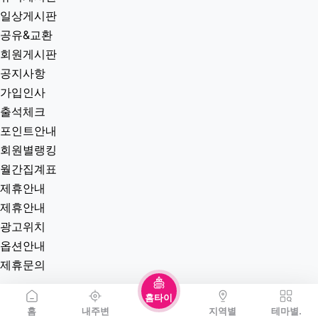
자유게시판
질문게시판
익명게시판
유머게시판
일상게시판
공유&교환
회원게시판
공지사항
가입인사
출석체크
포인트안내
회원별랭킹
월간집계표
제휴안내
제휴안내
홈타이
광고위치
홈
내주변
지역별
테마별.