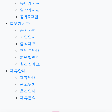
유머게시판
일상게시판
공유&교환
회원게시판
공지사항
가입인사
출석체크
포인트안내
회원별랭킹
월간집계표
제휴안내
제휴안내
광고위치
옵션안내
제휴문의