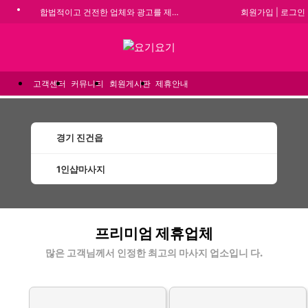
회원가입
|
로그인
합법적이고 건전한 업체와 광고를 제휴합니다.
★요기요기 설 연휴 휴무 안내★
메뉴
★ 요기요기 업체회원 안내사항 ★
불건전한 게시글은 삭제 및 회원탈퇴 됩니다.
고객센터
커뮤니티
회원게시판
제휴안내
경기 진건읍
1인샵마사지
진건읍1인샵마사지 할인정보 인기업체
프리미엄 제휴업체
많은 고객님께서 인정한 최고의 마사지 업소입니 다.