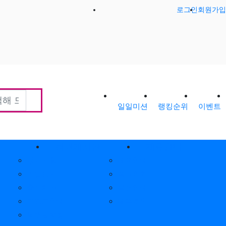
로그인
회원가입
일일미션
랭킹순위
이벤트
티
회원게시판
제휴안내
공지사항
제휴안내
가입인사
광고위치
출석체크
옵션안내
포인트안내
제휴문의
회원별랭킹