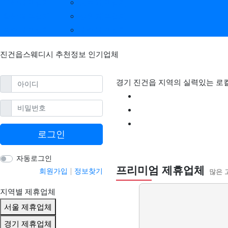
부산 제휴업체
전북 제휴업체
울산 제휴업체
강원 제휴업체
광주 제휴업체
제주 제휴업체
진건읍스웨디시 추천정보 인기업체
필수
아이디
경기 진건읍 지역의 실력있는 로
필수
비밀번호
로그인
진건읍스웨디시 할
자동로그인
프리미엄 제휴업체
회원가입
정보찾기
많은 
지역별 제휴업체
서울 제휴업체
경기 제휴업체