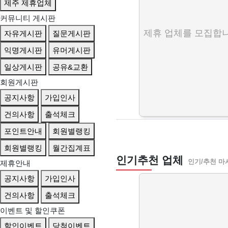
제주 제휴업체
커뮤니티 게시판
제휴 업체를 모집합니
자유게시판
질문게시판
익명게시판
유머게시판
일상게시판
공유&교환
회원게시판
공지사항
가입인사
건의사항
출석체크
포인트안내
회원별랭킹
회원별랭킹
월간집계표
인기추천 업체
인기/추천 마
제휴안내
공지사항
가입인사
건의사항
출석체크
이벤트 및 할인쿠폰
할인이벤트
당첨이벤트