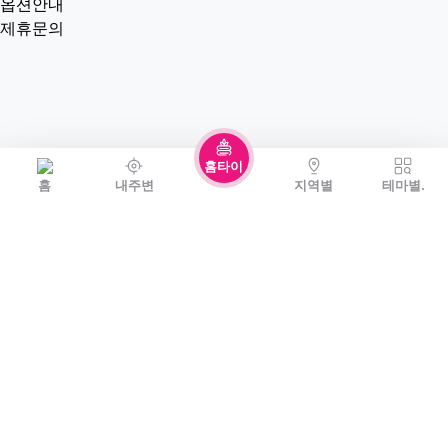
옵션안내
제휴문의
홈타이
홈
내주변
지역별
테마별.