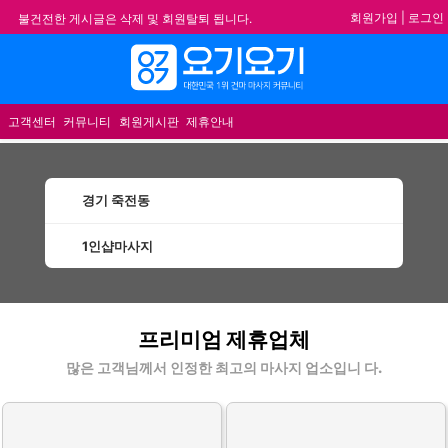
회원가입
|
로그인
불건전한 게시글은 삭제 및 회원탈퇴 됩니다.
합법적이고 건전한 업체와 광고를 제휴합니다.
메뉴
★요기요기 설 연휴 휴무 안내★
★ 요기요기 업체회원 안내사항 ★
고객센터
커뮤니티
회원게시판
제휴안내
경기 죽전동
1인샵마사지
죽전동1인샵마사지 할인정보 인기업체
프리미엄 제휴업체
많은 고객님께서 인정한 최고의 마사지 업소입니 다.