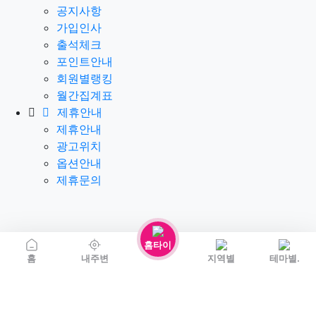
공지사항
가입인사
출석체크
포인트안내
회원별랭킹
월간집계표
제휴안내
제휴안내
광고위치
옵션안내
제휴문의
홈타이
홈
내주변
지역별
테마별.