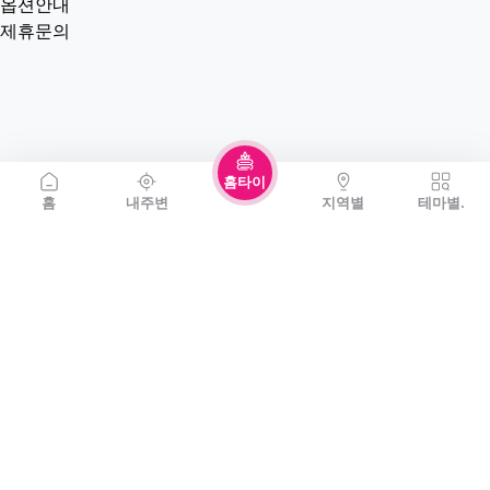
옵션안내
제휴문의
홈타이
홈
내주변
지역별
테마별.