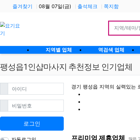
즐겨찾기
08월 07일(금)
출석체크
쪽지함
홈으로
지역별 업체
역검색 업체
팽성읍1인샵마사지 추천정보 인기업체
필수
아이디
경기 팽성읍 지역의 실력있는 
필수
비밀번호
팽성읍1인샵마사지 
로그인
프리미엄 제휴업체
자동로그인
많은 