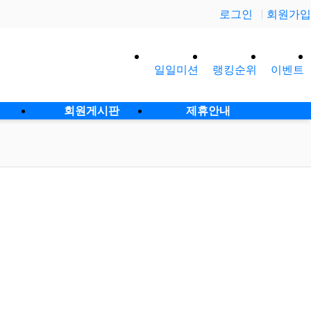
로그인
회원가입
일일미션
랭킹순위
이벤트
사이
회원게시판
제휴안내