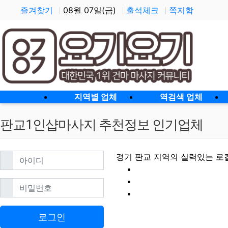
즐겨찾기
08월 07일(금)
출석체크
쪽지함
홈으로
지역별 업체
역검색 업체
판교1인샵마사지 추천정보 인기업체
필수
아이디
경기 판교 지역의 실력있는 로
필수
비밀번호
판교1인샵마사지 할
로그인