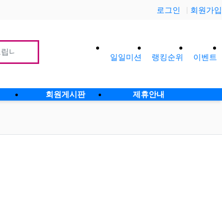
로그인
회원가입
일일미션
랭킹순위
이벤트
사이
회원게시판
제휴안내