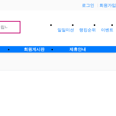
로그인
회원가입
일일미션
랭킹순위
이벤트
사이
회원게시판
제휴안내