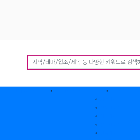
홈타이(방문)
고객센터
커뮤니티
자유게시판
질문게시판
익명게시판
유머게시판
일상게시판