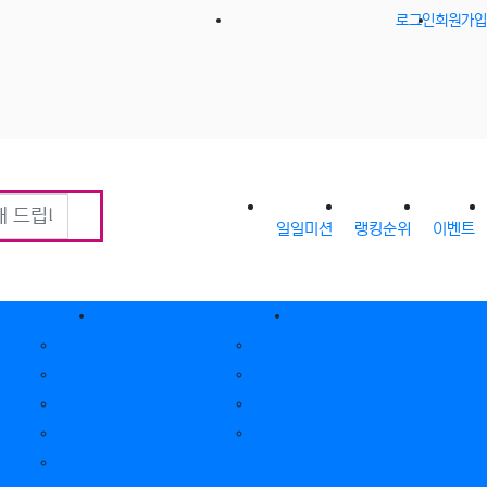
로그인
회원가입
일일미션
랭킹순위
이벤트
회원게시판
제휴안내
공지사항
제휴안내
가입인사
광고위치
출석체크
옵션안내
포인트안내
제휴문의
회원별랭킹