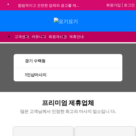
회원가입
|
로그인
합법적이고 건전한 업체와 광고를 제휴합니다.
★요기요기 설 연휴 휴무 안내★
메뉴
★ 요기요기 업체회원 안내사항 ★
불건전한 게시글은 삭제 및 회원탈퇴 됩니다.
고객센터
커뮤니티
회원게시판
제휴안내
경기 수택동
1인샵마사지
수택동1인샵마사지 할인정보 인기업체
프리미엄 제휴업체
많은 고객님께서 인정한 최고의 마사지 업소입니 다.