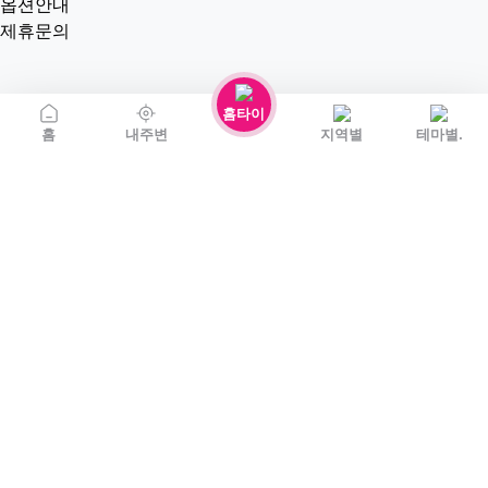
옵션안내
제휴문의
홈타이
홈
내주변
지역별
테마별.