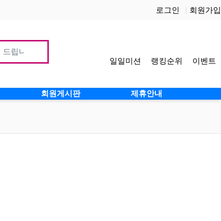
로그인
회원가입
일일미션
랭킹순위
이벤트
사이
회원게시판
제휴안내