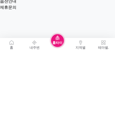
옵션안내
제휴문의
홈타이
홈
내주변
지역별
테마별.