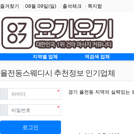
즐겨찾기
08월 09일(일)
출석체크
쪽지함
홈으로
지역별 업체
역검색 업체
율전동스웨디시 추천정보 인기업체
필수
아이디
경기 율전동 지역의 실력있는 
필수
비밀번호
율전동스웨디시 할인정보
로그인