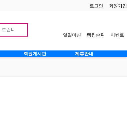
로그인
회원가입
일일미션
랭킹순위
이벤트
사이
회원게시판
제휴안내