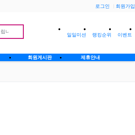
로그인
회원가입
일일미션
랭킹순위
이벤트
사이
회원게시판
제휴안내