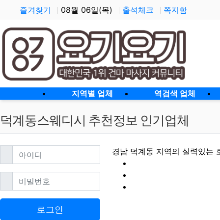
즐겨찾기
08월 06일(목)
출석체크
쪽지함
홈으로
지역별 업체
역검색 업체
덕계동스웨디시 추천정보 인기업체
필수
아이디
경남 덕계동 지역의 실력있는 
필수
비밀번호
덕계동스웨디시 할
로그인