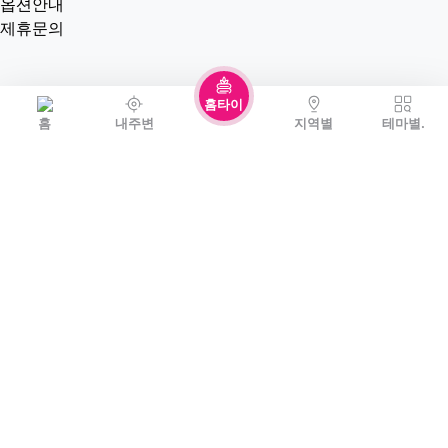
옵션안내
제휴문의
홈타이
홈
내주변
지역별
테마별.