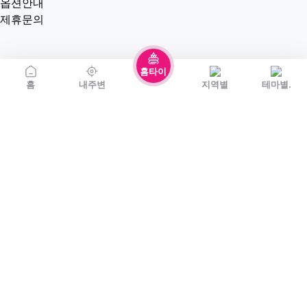
옵션안내
제휴문의
홈타이
홈
내주변
지역별
테마별.