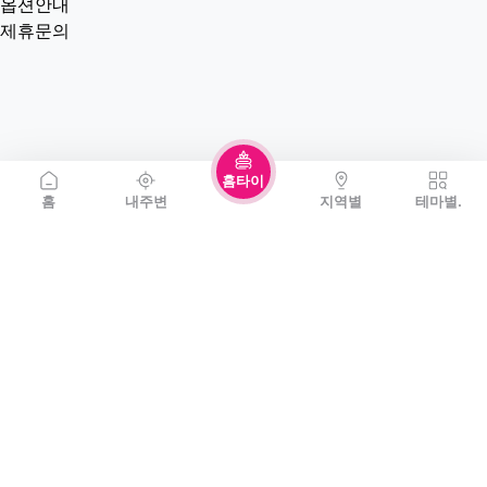
옵션안내
제휴문의
홈타이
홈
내주변
지역별
테마별.