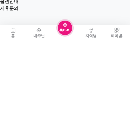
옵션안내
제휴문의
홈타이
홈
내주변
지역별
테마별.