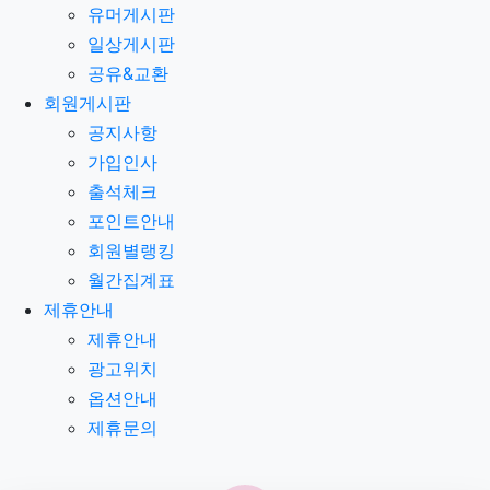
유머게시판
일상게시판
공유&교환
회원게시판
공지사항
가입인사
출석체크
포인트안내
회원별랭킹
월간집계표
제휴안내
제휴안내
광고위치
옵션안내
제휴문의