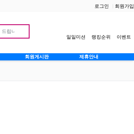
로그인
회원가입
일일미션
랭킹순위
이벤트
사이
회원게시판
제휴안내