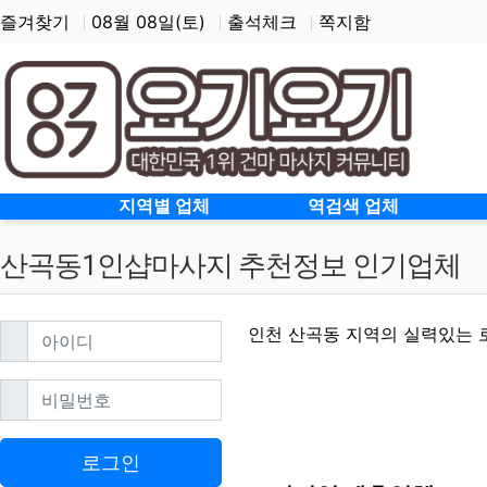
즐겨찾기
08월 08일(토)
출석체크
쪽지함
홈으로
지역별 업체
역검색 업체
산곡동1인샵마사지 추천정보 인기업체
필수
아이디
인천 산곡동 지역의 실력있는 
필수
비밀번호
산곡동1인샵마사지 할인
로그인