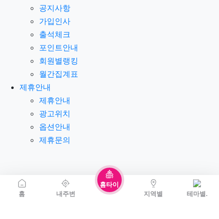
공지사항
가입인사
출석체크
포인트안내
회원별랭킹
월간집계표
제휴안내
제휴안내
광고위치
옵션안내
제휴문의
홈타이
홈
내주변
지역별
테마별.