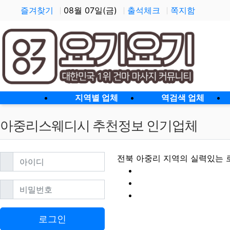
즐겨찾기
08월 07일(금)
출석체크
쪽지함
홈으로
지역별 업체
역검색 업체
아중리스웨디시 추천정보 인기업체
필수
아이디
전북 아중리 지역의 실력있는 
필수
비밀번호
아중리스웨디시 할
로그인