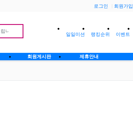
로그인
회원가입
일일미션
랭킹순위
이벤트
사이
회원게시판
제휴안내