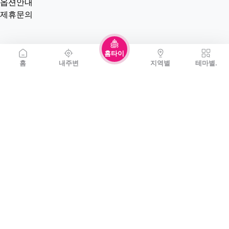
옵션안내
제휴문의
홈타이
홈
내주변
지역별
테마별.