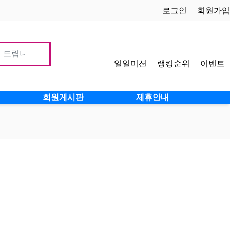
로그인
회원가입
일일미션
랭킹순위
이벤트
사이
회원게시판
제휴안내