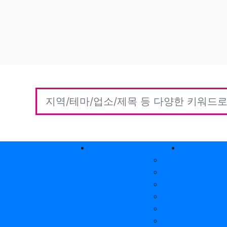
홈타이(방문)
고객센터
커뮤니티
자유게시판
질문게시판
익명게시판
유머게시판
일상게시판
공유&교환