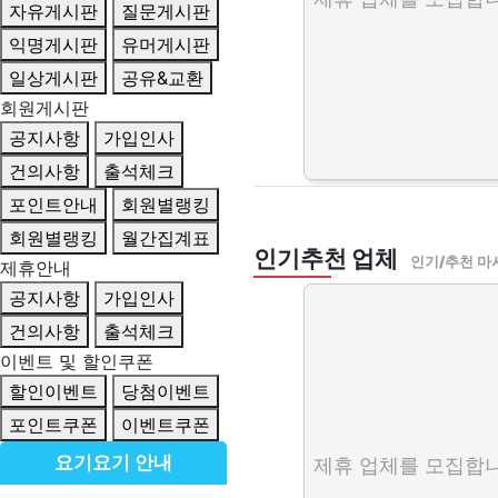
자유게시판
질문게시판
익명게시판
유머게시판
일상게시판
공유&교환
회원게시판
공지사항
가입인사
건의사항
출석체크
포인트안내
회원별랭킹
회원별랭킹
월간집계표
인기추천 업체
인기/추천 마
제휴안내
공지사항
가입인사
건의사항
출석체크
이벤트 및 할인쿠폰
할인이벤트
당첨이벤트
포인트쿠폰
이벤트쿠폰
요기요기 안내
제휴 업체를 모집합니