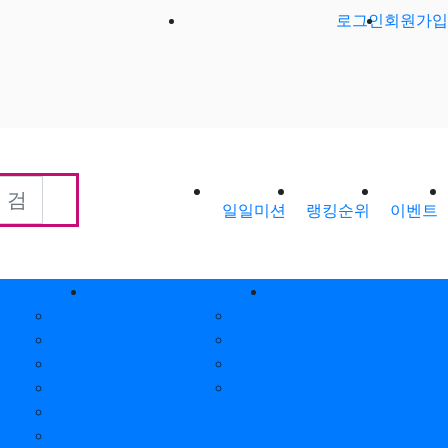
로그인
회원가입
일일미션
랭킹순위
이벤트
회원게시판
제휴안내
공지사항
제휴안내
가입인사
광고위치
출석체크
옵션안내
포인트안내
제휴문의
회원별랭킹
월간집계표