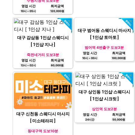
안심역 1번출구 도보5분
수원 인계동 스웨디시 마사지
영업 시간
최저금액
16시 ~ 00시
100,000원
[ 애플테라피 ]
수원시청역 도보5분
영업 시간
최저금액
10시 ~ 05시
120,000원
대구 범어동 스웨디시 마사지
[ 1인샵 토마토 ]
대구 감삼동 1인샵 스웨디시
[ 1인샵 지나 ]
범어역 4번출구 도보3분
영업 시간
최저금액
죽전네거리 도보3분
10시 ~ 00시
100,000원
영업 시간
최저금액
13시 ~ 02시
60,000원
대구 상인동 1인샵 스웨디시
[ 1인샵 시크릿 ]
상인역 도보2분