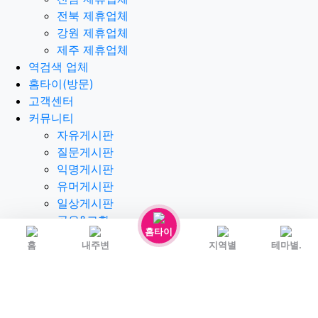
경남 제휴업체
경북 제휴업체
전남 제휴업체
전북 제휴업체
강원 제휴업체
제주 제휴업체
역검색 업체
홈타이(방문)
고객센터
커뮤니티
자유게시판
질문게시판
익명게시판
홈타이
유머게시판
홈
내주변
지역별
테마별.
일상게시판
공유&교환
회원게시판
공지사항