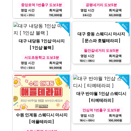
중앙로역 1번출구 도보3분
공평네거리 도보5분
영업 시간
최저금액
영업 시간
최저금액
12시 ~ 01시
110,000원
24시간
60,000원
대구 내당동 1인샵 마사지
[ 1인샵 블랙 ]
서도초등학교 도보3분
대구 중동 스웨디시 마사지
영업 시간
최저금액
17시 ~ 03시
90,000원
[ 문스파 호텔테라피 ]
들안길네거리 도보5분
영업 시간
최저금액
10시 ~ 06시
90,000원
대구 반야월 1인샵 스웨디시
[ 티예테라피 ]