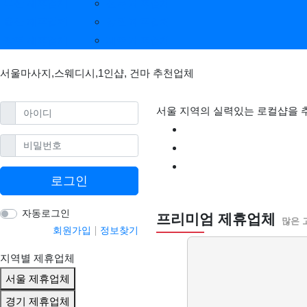
부산 제휴업체
전북 제휴업체
울산 제휴업체
강원 제휴업체
광주 제휴업체
제주 제휴업체
서울마사지,스웨디시,1인샵, 건마 추천업체
필수
아이디
서울 지역의 실력있는 로컬샵을 
필수
비밀번호
로그인
서울건마 마사지 1
자동로그인
프리미엄 제휴업체
많은 
회원가입
정보찾기
지역별 제휴업체
서울 제휴업체
경기 제휴업체