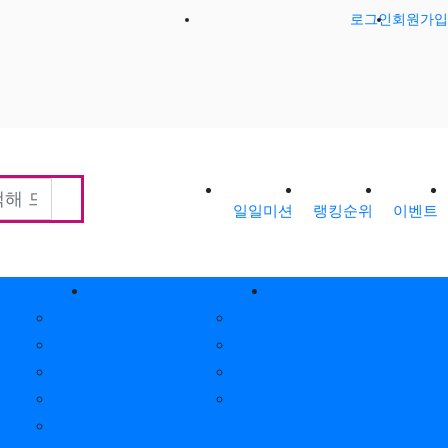
로그인
회원가입
일일미션
랭킹순위
이벤트
티
회원게시판
제휴안내
공지사항
제휴안내
가입인사
광고위치
출석체크
옵션안내
포인트안내
제휴문의
회원별랭킹