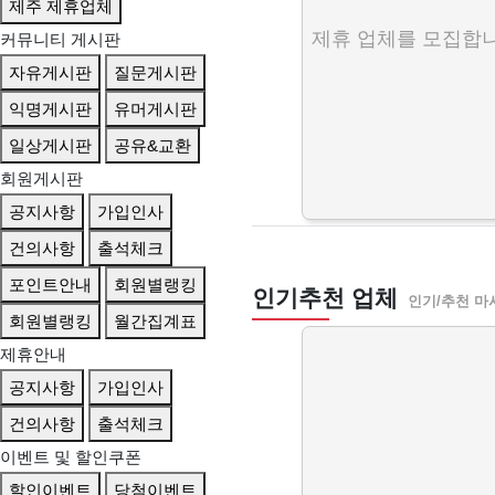
제주 제휴업체
제휴 업체를 모집합니
커뮤니티 게시판
자유게시판
질문게시판
익명게시판
유머게시판
일상게시판
공유&교환
회원게시판
공지사항
가입인사
건의사항
출석체크
포인트안내
회원별랭킹
인기추천 업체
인기/추천 마
회원별랭킹
월간집계표
제휴안내
공지사항
가입인사
건의사항
출석체크
이벤트 및 할인쿠폰
할인이벤트
당첨이벤트