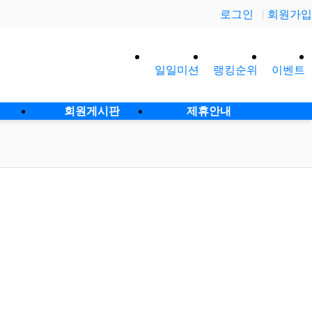
로그인
회원가입
일일미션
랭킹순위
이벤트
사이
회원게시판
제휴안내