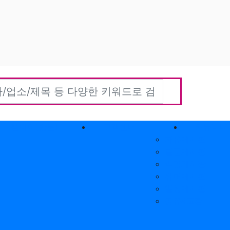
홈타이(방문)
고객센터
커뮤니티
자유게시판
질문게시판
익명게시판
유머게시판
일상게시판
공유&교환