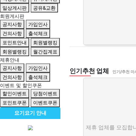
일상게시판
공유&교환
회원게시판
공지사항
가입인사
건의사항
출석체크
포인트안내
회원별랭킹
회원별랭킹
월간집계표
제휴안내
공지사항
가입인사
인기추천 업체
인기/추천 마
건의사항
출석체크
이벤트 및 할인쿠폰
할인이벤트
당첨이벤트
포인트쿠폰
이벤트쿠폰
요기요기 안내
제휴 업체를 모집합니