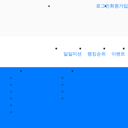
로그인
회원가입
일일미션
랭킹순위
이벤트
회원게시판
제휴안내
공지사항
제휴안내
가입인사
광고위치
출석체크
옵션안내
포인트안내
제휴문의
회원별랭킹
월간집계표