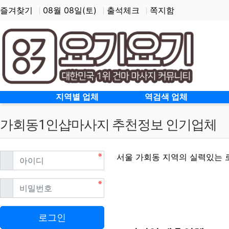
즐겨찾기
08월 08일(토)
출석체크
쪽지함
홈으로
지역별 업체
역검색 업체
가회동1인샵마사지 추천정보 인기업체
필수
아이디
서울 가회동 지역의 실력있는 
필수
비밀번호
가회동1인샵마사지 할인
로그인