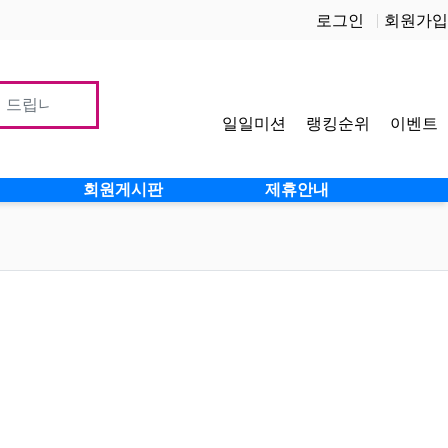
로그인
회원가입
일일미션
랭킹순위
이벤트
사이
회원게시판
제휴안내