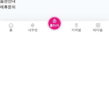
옵션안내
제휴문의
홈타이
홈
내주변
지역별
테마별.