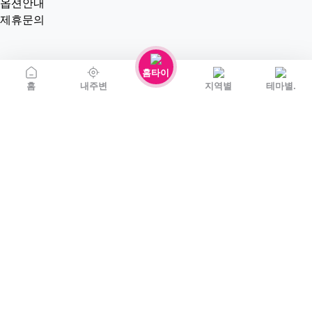
옵션안내
제휴문의
홈타이
홈
내주변
지역별
테마별.