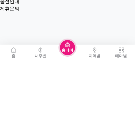
옵션안내
제휴문의
홈타이
홈
내주변
지역별
테마별.