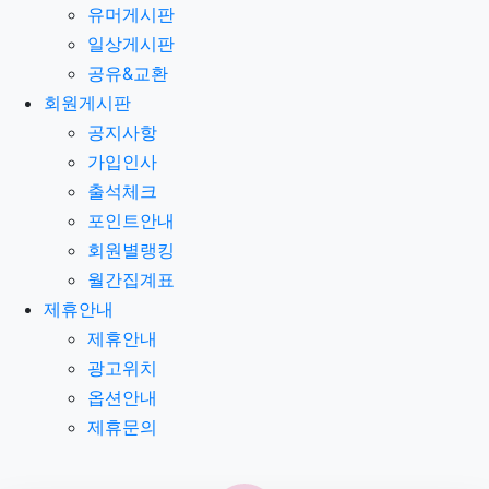
유머게시판
일상게시판
공유&교환
회원게시판
공지사항
가입인사
출석체크
포인트안내
회원별랭킹
월간집계표
제휴안내
제휴안내
광고위치
옵션안내
제휴문의