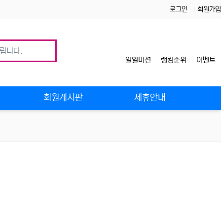
로그인
회원가입
일일미션
랭킹순위
이벤트
사
회원게시판
제휴안내