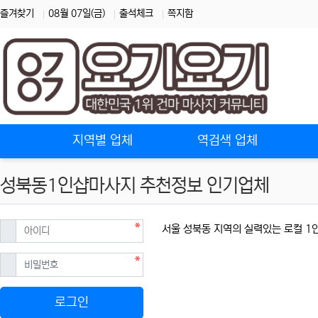
즐겨찾기
08월 07일(금)
출석체크
쪽지함
홈으로
지역별 업체
역검색 업체
성북동1인샵마사지 추천정보 인기업체
필수
아이디
서울 성북동 지역의 실력있는 로컬 
필수
비밀번호
로그인
성북동1인샵마사지 할인정보