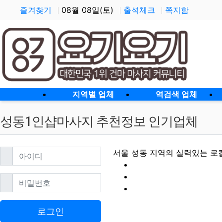
즐겨찾기
08월 08일(토)
출석체크
쪽지함
홈으로
지역별 업체
역검색 업체
성동1인샵마사지 추천정보 인기업체
필수
아이디
서울 성동 지역의 실력있는 로
필수
비밀번호
성동1인샵마사지 할
로그인