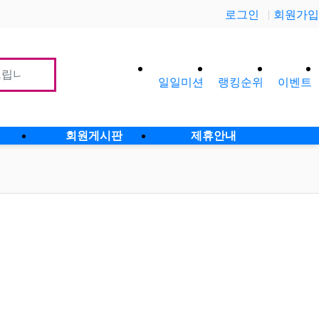
로그인
회원가입
일일미션
랭킹순위
이벤트
사이
회원게시판
제휴안내