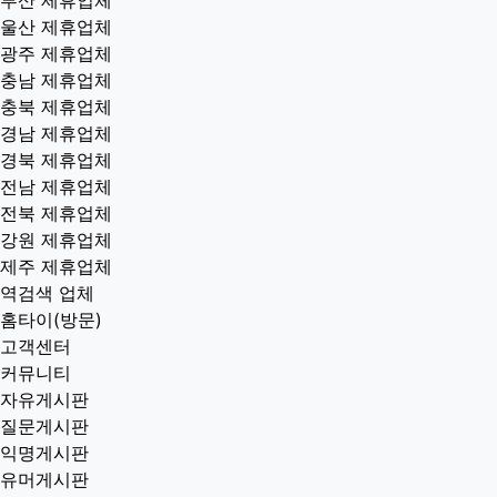
울산 제휴업체
광주 제휴업체
충남 제휴업체
충북 제휴업체
경남 제휴업체
경북 제휴업체
전남 제휴업체
전북 제휴업체
강원 제휴업체
제주 제휴업체
역검색 업체
홈타이(방문)
고객센터
커뮤니티
자유게시판
질문게시판
익명게시판
유머게시판