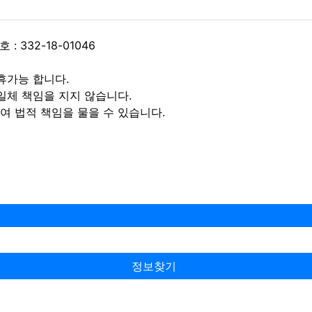
 332-18-01046
휴가능 합니다.
일체 책임을 지지 않습니다.
 법적 책임을 물을 수 있습니다.
정보찾기