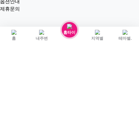
옵션안내
제휴문의
홈타이
홈
내주변
지역별
테마별.