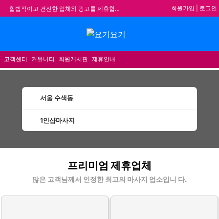
회원가입
|
로그인
합법적이고 건전한 업체와 광고를 제휴합니다.
★요기요기 설 연휴 휴무 안내★
★ 요기요기 업체회원 안내사항 ★
메뉴
불건전한 게시글은 삭제 및 회원탈퇴 됩니다.
고객센터
커뮤니티
회원게시판
제휴안내
서울 수색동
1인샵마사지
수색동1인샵마사지 할인정보 인기업체
프리미엄 제휴업체
많은 고객님께서 인정한 최고의 마사지 업소입니 다.