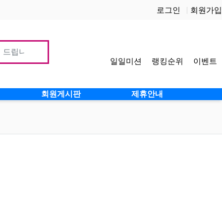
로그인
회원가입
일일미션
랭킹순위
이벤트
사이
회원게시판
제휴안내