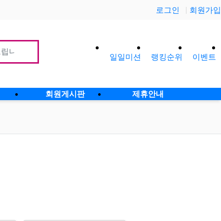
로그인
회원가입
일일미션
랭킹순위
이벤트
사이
회원게시판
제휴안내