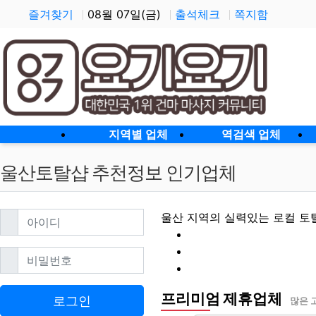
즐겨찾기
08월 07일(금)
출석체크
쪽지함
홈으로
지역별 업체
역검색 업체
울산토탈샵 추천정보 인기업체
필수
아이디
울산 지역의 실력있는 로컬 토
필수
비밀번호
프리미엄 제휴업체
울산토탈샵 할인정보
로그인
많은 