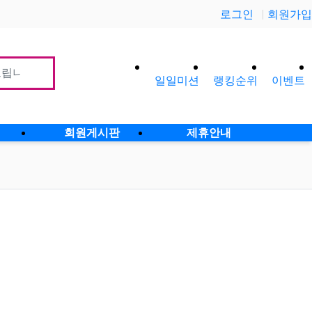
로그인
회원가입
일일미션
랭킹순위
이벤트
사이
회원게시판
제휴안내