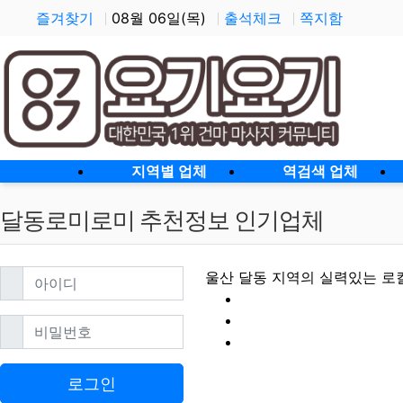
즐겨찾기
08월 06일(목)
출석체크
쪽지함
홈으로
지역별 업체
역검색 업체
달동로미로미 추천정보 인기업체
필수
아이디
울산 달동 지역의 실력있는 로
필수
비밀번호
달동로미로미 할인
로그인