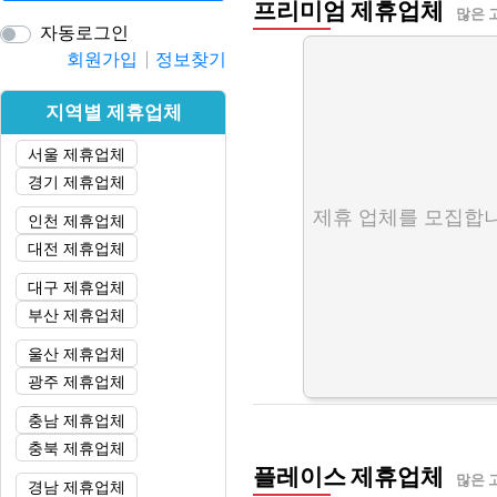
프리미엄 제휴업체
많은 
자동로그인
회원가입
정보찾기
지역별 제휴업체
서울 제휴업체
경기 제휴업체
제휴 업체를 모집합니
인천 제휴업체
대전 제휴업체
대구 제휴업체
부산 제휴업체
울산 제휴업체
광주 제휴업체
충남 제휴업체
충북 제휴업체
플레이스 제휴업체
많은 
경남 제휴업체