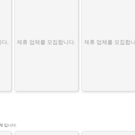
다.
제휴 업체를 모집합니다.
제휴 업체를 모집합니
체 입니다.