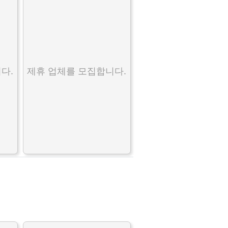
다.
제휴 업체를 모집합니다.