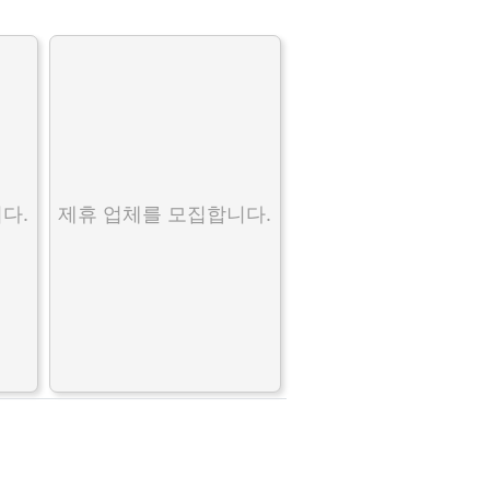
다.
제휴 업체를 모집합니다.