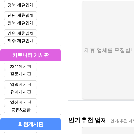
경북 제휴업체
전남 제휴업체
전북 제휴업체
강원 제휴업체
제주 제휴업체
제휴 업체를 모집합니
커뮤니티 게시판
자유게시판
질문게시판
익명게시판
유머게시판
일상게시판
공유&교환
인기추천 업체
인기/추천 마
회원게시판