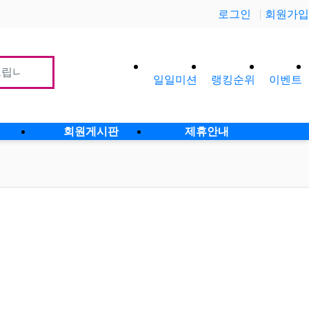
로그인
회원가입
일일미션
랭킹순위
이벤트
사이
회원게시판
제휴안내