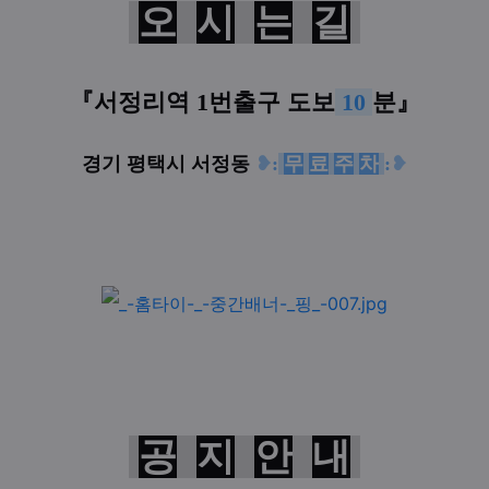
오
시
는
길
『
서정리역 1번출구
도보
10
분
』
경기 평택시 서정동
❥
:
무
료
주
차
:
❥
공
지
안
내