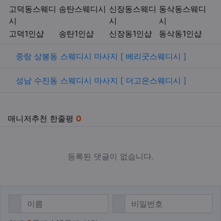
키워드
고덕동스웨디
송탄스웨디시
신장동스웨디
동삭동스웨디
시
시
시
고덕1인샵
송탄1인샵
신장동1인샵
동삭동1인샵
관련자료
중랑 상봉동 스웨디시 마사지 [ 베리굿스웨디시 ]
성남 수진동 스웨디시 마사지 [ 더고은스웨디시 ]
매니저추천 한줄평
0
등록된 댓글이 없습니다.
댓글쓰기
필수
필수
이름
비밀번호