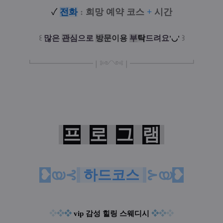
✓
전
화
:
희망 예약 코스
+
시간
꒰
많은
관
심
으로
방
문
이
용
부
탁
드려요
꒱
'◡'
┗
━━━━━
━
━
━
❘༻༺❘
━
━━━
━━━
━
┛
프
로
그
램
❥
യ⊰
하드코스
⊱യ
❥
❖
❖
❖
vip 감성 힐링 스웨디시
❖
❖
❖