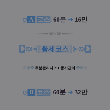
ღ
A
코
스
.
60분
➜
16만
═
═
═
═
✿
∥
✿
═
═
═
═
❥
യ⊰
황제코스
⊱യ
❥
❖
❖
❖
두분관리사
2:1 동시관리
❖
❖
❖
ღ
B
코
스
.
60분
➜
32만