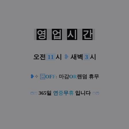
영
업
시
간
오전
11
시
❥
새벽
3
시
❥
✧
폰
OF
F
:
마감
O
R
랜덤 휴무
ෆ
ෆ
365일
연
중
무
휴
입니다
ෆ
ෆ