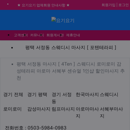
회원가입
|
로그인
★ 요기요기 업체회원 안내사항 ★
불건전한 게시글은 삭제 및 회원탈퇴 됩니다.
메뉴
합법적이고 건전한 업체와 광고를 제휴합니다.
★요기요기 설 연휴 휴무 안내★
고객센터
커뮤니티
회원게시판
제휴안내
평택 서정동 스웨디시 마사지 
평택 서정동 스웨디시 마사지 [ 포텐테라피 ]
업체 정보
평택 서정동 마사지 [ 4Te
평택 서정동 마사지 [ 4Ten ] 스웨디시 로미로미 감
성테라피 아로마 서혜부 센슈얼 1인샵 할인마사지 추
Description
천
지역1
테마
경기 전체
경기 평택
경기 서정
한국마사지
스웨디시
동
로미로미
감성마사지
림프마사지
아로마마사
서혜부마사
지
지
업체연락처
전화번호 : 0503-5984-0983