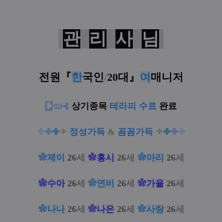
관
리
사
님
전원
『
한
국인
/
20대
』
여
매니저
❥
യ
⊰
상기종목
테라피 수료
완료
✤
✤
✤
✧
정성가득
&
꼼꼼가득
✧
✤
✤
✤
✿
제이
26
세
✿
홍시
26
세
✿
아리
26
세
✿
수아
26
세
✿
연비
26
세
✿
가을
26
세
✿
나나
26
세
✿
나은
26
세
✿
사랑
26
세