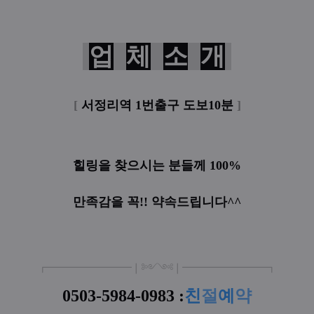
업
체
소
개
[
서정리역 1번출구 도보10분
]
힐링을 찾으시는 분들께 100%
만족감을 꼭!! 약속드립니다^^
┏
━
━━━
━━━
━
❘༻༺❘
━
━━━
━━━
━
┓
0503-5984-0983 :
친
절
예
약