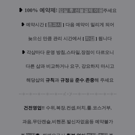
❥
100% 예약제
!
입실 후 선불결제 이용
주세요
❥
예
약시간
[
초과시
]
다음 예약이 밀리게 되어
....
늦으신 만큼 관리 시간에서
[
차감
]
됩니다
❥
각샵마다 운영 방침,스타일,장점이 다르오니
....
다른 샵과 비교하거나 요구, 강요하지 마시고
....
해당샵의
규칙
과
규정
을
준수
.
존중
해 주세요
••
∗
••
∗
•••
∗
•••
∗
•••
∗
•••
⊀
⋆
⊁
•••
∗
•••
∗
•••
∗
•••
∗
••
∗
••
건전영업!!
수위,복장,컨셉,터치,룰.코스거부,
과음,무단캔슬,비핸폰.발신자없음등 예약불가