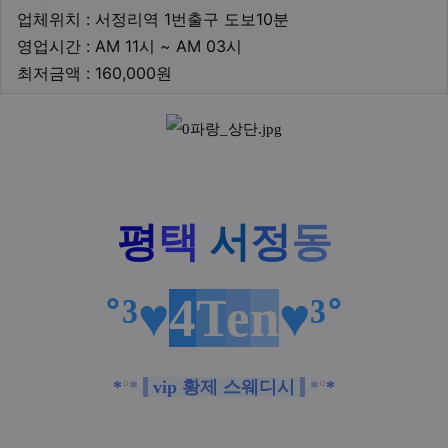
업체위치
업체위치 : 서정리역 1번출구 도보10분
영업시간
영업시간 : AM 11시 ~ AM 03시
최저금액
최저금액 : 160,000원
본문
평
택
서
정
동
˚³♥
4
T
e
n
♥³˚
*
°
*
vip 황제 스웨디시
*
°
*