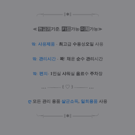
╭╼|
═
═
═
═
═
═
═
∥
✱
∥
═
═
═
═
═
═
═
|╾╮
카
드
/
이
체
≪
현
금
가
기
준
,
가
능
가
능
≫
ఇ
:
사
용
제
품
-
최
고
급
수
용
성
오
일
사
용
ఇ
:
관
리
시
간
-
꽉
!
채
운
순
수
관
리
시간
ఇ
:
편
의
-
1
인
실
샤
워
실
음
료
수
주
차
장
…
--
--
-
--
--
꒰
♡
꒱
--
--
-
--
--
…
ღ
모
든
관
리
용
품
살
균
소
독
,
일
회
용
품
사
용
╰╼
|
═
═
═
═
═
═
═
∥
✱
∥
═
═
═
═
═
═
═
|
╾╯