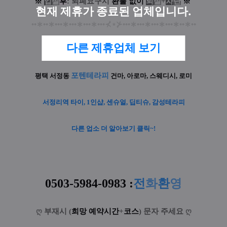
※
입
실
후
: 퇴폐요구시
환
불
없
이
퇴
실
+
차
단
※
현재 제휴가 종료된 업체입니다.
••
∗
••
∗
•••
∗
•••
∗
•••
∗
•••
⊀
⋆
⊁
•••
∗
•••
∗
•••
∗
•••
∗
••
∗
••
다른 제휴업체 보기
포텐테라피
평택 서정동
건마, 아로마, 스웨디시, 로미
서정리역 타이, 1인샵, 센슈얼, 딥티슈, 감성테라피
다른 업소 더 알아보기 클릭~!
0503-5984-0983 :
전
화
환
영
ღ
부재시 (
희망 예약시간
+
코스
) 문자 주세요
ღ