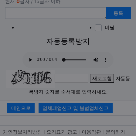
현재
0
글자 / 15글자 이하
등록
비밀
이모티
폰트어
동영
이
새
자동등록방지
새로고침
자동등
록방지 숫자를 순서대로 입력하세요.
메인으로
업체폐업신고 및 불법업체신고
개인정보처리방침
요기요기 광고
이용약관
문의하기