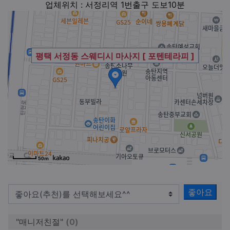
업체위치 : 서정리역 1번출구 도보10분
평택 서정동 스웨디시 마사지 [ 포텐테라피 ]
50m
좋아요
"매니저친절"
(0)