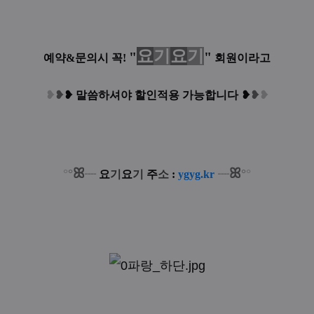
요
기
요
기
"
"
예약&문의시 꼭!
회원이라고
❥
❥
❥
말씀하셔야 할인적용 가능합니다
❥
❥
❥
ꕤ
ꕤ
°
°
°
°
┈
요
기
요
기
주
소
:
ygyg.kr
┈